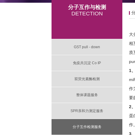
分子互作与检测
DETECTION
大
相
GST pull - down
质
pu
免疫共沉淀 Co IP
1
双荧光素酶检测
m
作
整体课题服务
要
2
SPR亲和力测定服务
蛋
作
分子互作检测服务
3