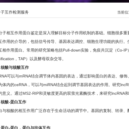
分子互作检测服务
当前位
分子相互作用蛋白鉴定是深入理解目标分子作用机制的基础。细胞很多重
互作用的介导的，包括信号传导、基因表达调控、细胞生理功能的执行。生
互相作用蛋白。常用的研究策略包括Pull-down实验，免疫共沉淀（Co-IP）和串
rification，TAP）以及酵母双杂交等。
、核酸与核酸互作
iRNA可以与mRNA结合调节体内基因的表达，通过影响蛋白的表达、修饰
为体内的ceRNA，可以与miRNA结合起到调节基因表达的作用。研究lnc
的意义。通过MS2-RIP和灵敏度更高的双萤光素酶技术，来研究lncRNA和
、核酸-蛋白互作
白与核酸的相互作用广泛存在于生命活动的调节中。基因的复制、转录、
。
、蛋白-蛋白，蛋白与抗体互作