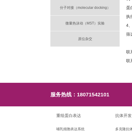
蛋
分子对接（molecular docking）
执
微量热泳动（MST）实验
4
筛
原位杂交
联系
联系
服务热线：
18071542101
重组蛋白表达
抗体开发
哺乳细胞表达系统
多克隆抗