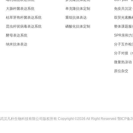
大肠杆菌表达系统
单克隆抗体定制
免疫共沉淀 C
枯草芽孢杆菌表达系统
重组抗体表达
双荧光素酶
昆虫杆状病毒表达系统
磷酸化抗体定制
整体课题服
酵母表达系统
SPR亲和
纳米抗体表达
分子互作检
分子对接（mol
微量热泳动
原位杂交
武汉凡朴生物科技有限公司版权所有 Copyright ©2026 All Right Reserved
鄂ICP备2