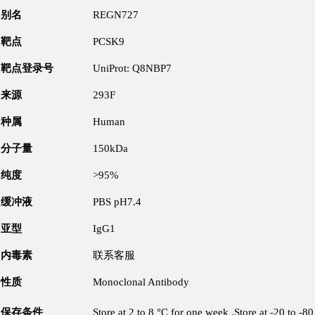
别名
REGN727
靶点
PCSK9
靶点登录号
UniProt: Q8NBP7
来源
293F
种属
Human
分子量
150kDa
纯度
>95%
缓冲液
PBS pH7.4
亚型
IgG1
内毒素
联系客服
性质
Monoclonal Antibody
保存条件
Store at 2 to 8 °C for one week .Store at -20 to -8