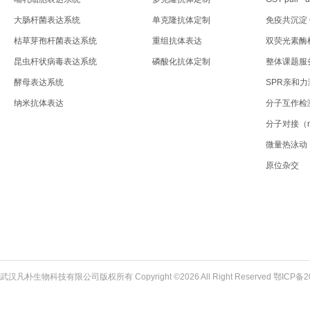
大肠杆菌表达系统
单克隆抗体定制
免疫共沉淀 C
枯草芽孢杆菌表达系统
重组抗体表达
双荧光素酶
昆虫杆状病毒表达系统
磷酸化抗体定制
整体课题服
酵母表达系统
SPR亲和
纳米抗体表达
分子互作检
分子对接（mol
微量热泳动
原位杂交
武汉凡朴生物科技有限公司版权所有 Copyright ©2026 All Right Reserved
鄂ICP备2