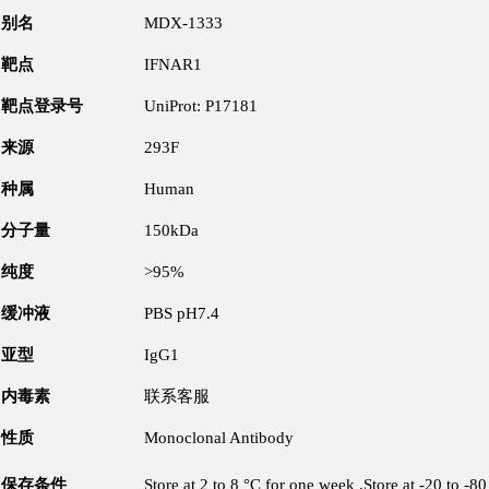
别名
MDX-1333
靶点
IFNAR1
靶点登录号
UniProt: P17181
来源
293F
种属
Human
分子量
150kDa
纯度
>95%
缓冲液
PBS pH7.4
亚型
IgG1
内毒素
联系客服
性质
Monoclonal Antibody
保存条件
Store at 2 to 8 °C for one week .Store at -20 to -8