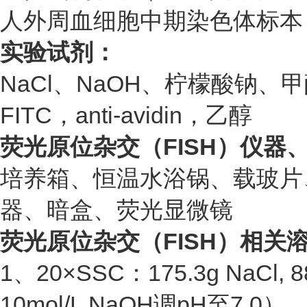
人外周血细胞中期染色体标本
实验试剂：
NaCl、NaOH、柠檬酸钠、甲
FITC，anti-avidin，乙醇
荧光原位杂交（FISH）
仪器
培养箱、恒温水浴锅、载玻片
器、暗盒、荧光显微镜
荧光原位杂交（FISH）
相关
1、20×SSC：175.3g NaC
10mol/L NaOH调pH至7.0）