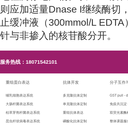
则应加适量Dnase I继续酶切
止缓冲液（300mmol/L E
针与非掺入的核苷酸分开。
服务热线：
18071542101
重组蛋白表达
抗体开发
分子互作
哺乳细胞表达系统
多克隆抗体定制
GST pull - 
大肠杆菌表达系统
单克隆抗体定制
免疫共沉淀 C
枯草芽孢杆菌表达系统
重组抗体表达
双荧光素酶
昆虫杆状病毒表达系统
磷酸化抗体定制
整体课题服