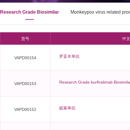
Research Grade Biosimilar
Monkeypox virus related pro
货号
中
罗妥木单抗
VAPD00154
Research Grade burfiralimab Biosimil
VAPD00153
硫索单抗
VAPD00152