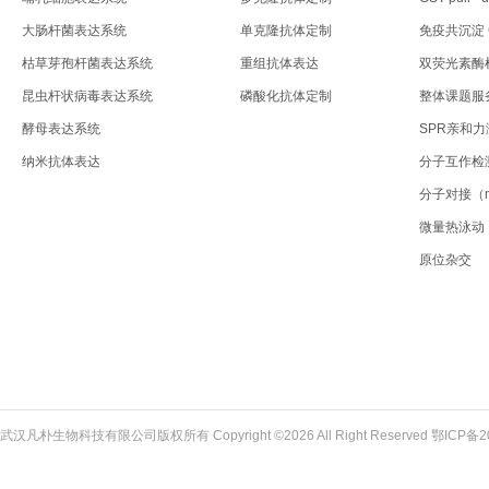
大肠杆菌表达系统
单克隆抗体定制
免疫共沉淀 C
枯草芽孢杆菌表达系统
重组抗体表达
双荧光素酶
昆虫杆状病毒表达系统
磷酸化抗体定制
整体课题服
酵母表达系统
SPR亲和
纳米抗体表达
分子互作检
分子对接（mol
微量热泳动
原位杂交
武汉凡朴生物科技有限公司版权所有 Copyright ©2026 All Right Reserved
鄂ICP备2