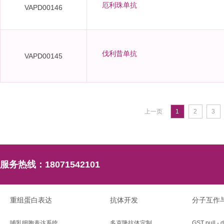
厄利珠单抗
VAPD00146
伐利昔单抗
VAPD00145
上一页
1
2
3
服务热线：
18071542101
重组蛋白表达
抗体开发
分子互作
哺乳细胞表达系统
多克隆抗体定制
GST pull - 