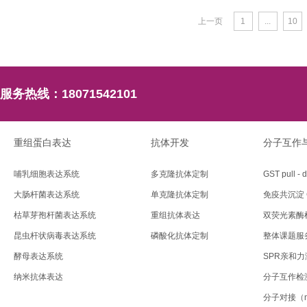
上一页
1
...
10
服务热线：
18071542101
重组蛋白表达
抗体开发
分子互作
哺乳细胞表达系统
多克隆抗体定制
GST pull - 
大肠杆菌表达系统
单克隆抗体定制
免疫共沉淀 C
枯草芽孢杆菌表达系统
重组抗体表达
双荧光素酶
昆虫杆状病毒表达系统
磷酸化抗体定制
整体课题服
酵母表达系统
SPR亲和
纳米抗体表达
分子互作检
分子对接（mol