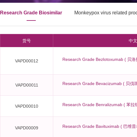
Research Grade Biosimilar
Monkeypox virus related pro
货号
中
Research Grade Bezlotoxumab ( 贝洛
VAPD00012
Research Grade Bevacizumab ( 贝伐珠
VAPD00011
Research Grade Benralizumab ( 苯拉组
VAPD00010
Research Grade Bavituximab ( 巴维昔单
VAPD00009